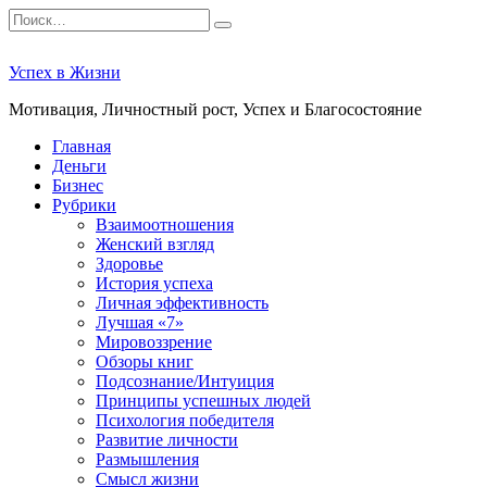
Перейти
Search
к
for:
содержанию
Успех в Жизни
Мотивация, Личностный рост, Успех и Благосостояние
Главная
Деньги
Бизнес
Рубрики
Взаимоотношения
Женский взгляд
Здоровье
История успеха
Личная эффективность
Лучшая «7»
Мировоззрение
Обзоры книг
Подсознание/Интуиция
Принципы успешных людей
Психология победителя
Развитие личности
Размышления
Смысл жизни