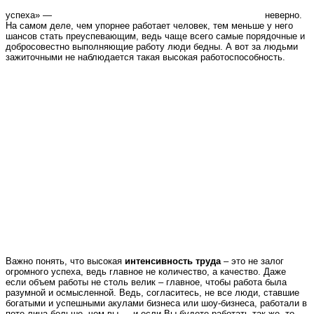
успеха» —
неверно.
На самом деле, чем упорнее работает человек, тем меньше у него
шансов стать преуспевающим, ведь чаще всего самые порядочные и
добросовестно выполняющие работу люди бедны. А вот за людьми
зажиточными не наблюдается такая высокая работоспособность.
Важно понять, что высокая
интенсивность труда
– это не залог
огромного успеха, ведь главное не количество, а качество. Даже
если объем работы не столь велик – главное, чтобы работа была
разумной и осмысленной. Ведь, согласитесь, не все люди, ставшие
богатыми и успешными акулами бизнеса или шоу-бизнеса, работали в
поте лица больше, чем вы — и если Вы будете работать так же, то