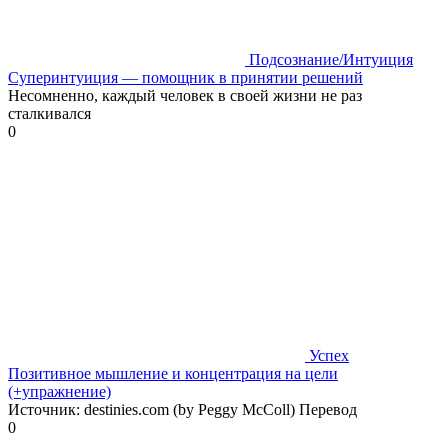
Подсознание/Интуиция
Суперинтуиция — помощник в принятии решений
Несомненно, каждый человек в своей жизни не раз
сталкивался
0
Успех
Позитивное мышление и концентрация на цели
(+упражнение)
Источник: destinies.com (by Peggy McColl) Перевод
0