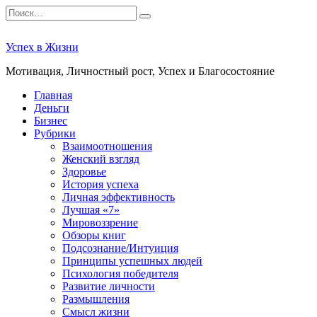
Перейти
Search
к
for:
содержанию
Успех в Жизни
Мотивация, Личностный рост, Успех и Благосостояние
Главная
Деньги
Бизнес
Рубрики
Взаимоотношения
Женский взгляд
Здоровье
История успеха
Личная эффективность
Лучшая «7»
Мировоззрение
Обзоры книг
Подсознание/Интуиция
Принципы успешных людей
Психология победителя
Развитие личности
Размышления
Смысл жизни