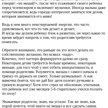
говорят: «не мешай!», после чего усаживают своего ребенка
перед телевизором и включают мультики. Иногда малыш даже
сопротивляется, ведь гораздо интереснее заняться тем делом,
которым занимается его мама!
Ведь в нем много неисчерпаемой энергии, что часто
удивляешься, все что-то там делает и делает.
И когда мы делаем ребенку блок в развитии, он через какое-то
время забудет напрочь о том, что родителям требуется
помогать.
Обратите внимание, что раньше он это хотел делать по
собственному желанию, без всяких «надо».
Конечно, этот паттерн формируется далеко не сразу,
Некоторым детям требуется больше времени, некоторым
меньше, для того чтоб у них отбить инициативность, в
помощи родителям. Разумеется, малыш с самого начала и
тряпку-то держать не умеет. Только размазывает. А как
мамочки боятся, что не дай Бог дитя полезет ручками в
грязную водичку! Хотя этот страх не обоснован, учитывая,
что ребенок вот уже месяцев 5-6 старательно учился ползать
по полу!
Уважаемые родители, знаю, вы устали. Так же знаю, как
порой хочется, чтоб никто не мешал и все сделать самим.