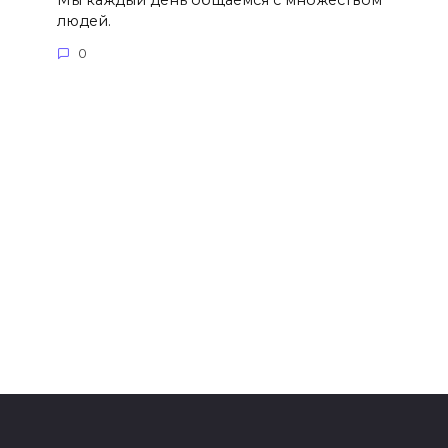
Мы каждый день общаемся с множеством
людей.
0