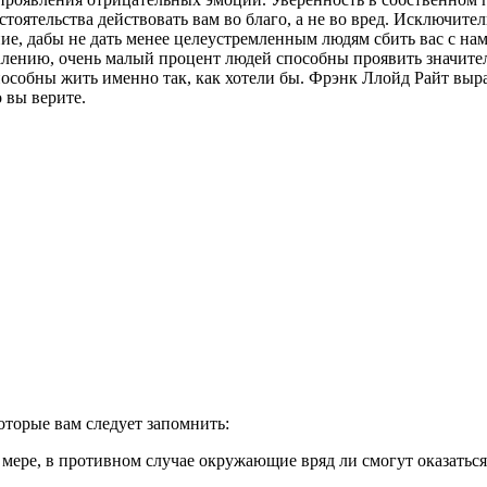
оятельства действовать вам во благо, а не во вред. Исключитель
е, дабы не дать менее целеустремленным людям сбить вас с на
алению, очень малый процент людей способны проявить значите
собны жить именно так, как хотели бы. Фрэнк Ллойд Райт выразил
о вы верите.
которые вам следует запомнить:
мере, в противном случае окружающие вряд ли смогут оказатьс