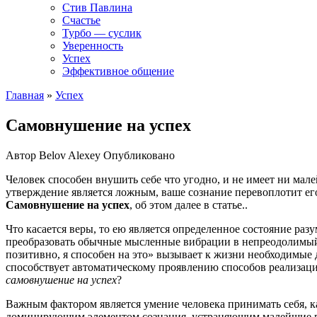
Стив Павлина
Счастье
Турбо — суслик
Уверенность
Успех
Эффективное общение
Главная
»
Успех
Самовнушение на успех
Автор
Belov Alexey
Опубликовано
Человек способен внушить себе что угодно, и не имеет ни мале
утверждение является ложным, ваше сознание перевоплотит его
Самовнушение на успех
, об этом далее в статье..
Что касается веры, то ею является определенное состояние ра
преобразовать обычные мысленные вибрации в непреодолимый 
позитивно, я способен на это» вызывает к жизни необходимые д
способствует автоматическому проявлению способов реализации 
самовнушение на успех
?
Важным фактором является умение человека принимать себя, к
доминирующим элементом сознания, устраняющим малейшие пр