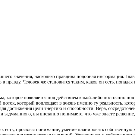
йшего значения, насколько правдива подобная информация. Главн
 в правду. Человек же становится таким, каков он есть, попада
зума, которое появляется под действием какой-либо постоянно 
поток, который воплощает в жизнь именно ту реальность, кото
ля достижения цели энергию и способности. Вера, сосредоточенн
задуманного, вы внезапно понимаете, что уже знаете решение, и
ак есть, проявляя понимание, умение планировать собственную 
оявления отрицательных эмоций. Уверенность в собственном п