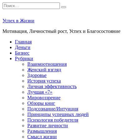
Перейти
Search
к
for:
содержанию
Успех в Жизни
Мотивация, Личностный рост, Успех и Благосостояние
Главная
Деньги
Бизнес
Рубрики
Взаимоотношения
Женский взгляд
Здоровье
История успеха
Личная эффективность
Лучшая «7»
Мировоззрение
Обзоры книг
Подсознание/Интуиция
Принципы успешных людей
Психология победителя
Развитие личности
Размышления
Смысл жизни