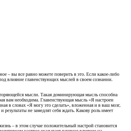
ое – вы все равно можете поверить в это. Если какое-либо
я под влияние главенствующих мыслей в своем сознании.
повторяющейся мысли. Такая доминирующая мысль способна
рая вам необходима. Главенствующая мысль «Я настроен
ая в словах «Я могу это сделать», вложенная и в ваш мозг,
 результаты не замедлят себя ждать. Какову роль имеет
жизнь – в этом случае положительный настрой становится
озитивном настрое оказывает плотное влияние на