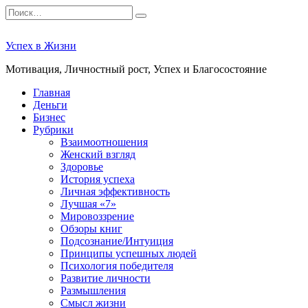
Перейти
Search
к
for:
содержанию
Успех в Жизни
Мотивация, Личностный рост, Успех и Благосостояние
Главная
Деньги
Бизнес
Рубрики
Взаимоотношения
Женский взгляд
Здоровье
История успеха
Личная эффективность
Лучшая «7»
Мировоззрение
Обзоры книг
Подсознание/Интуиция
Принципы успешных людей
Психология победителя
Развитие личности
Размышления
Смысл жизни