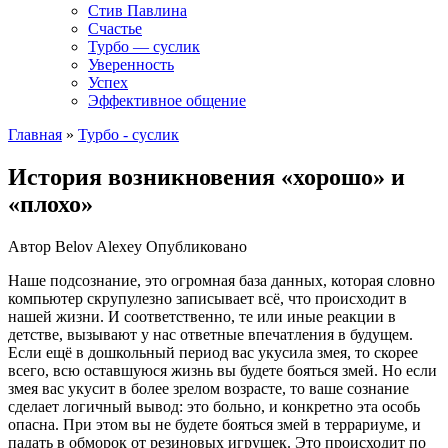
Стив Павлина
Счастье
Турбо — суслик
Уверенность
Успех
Эффективное общение
Главная
»
Турбо - суслик
История возникновения «хорошо» и
«плохо»
Автор
Belov Alexey
Опубликовано
Наше подсознание, это огромная база данных, которая словно
компьютер скрупулезно записывает всё, что происходит в
нашей жизни. И соответственно, те или иные реакции в
детстве, вызывают у нас ответные впечатления в будущем.
Если ещё в дошкольный период вас укусила змея, то скорее
всего, всю оставшуюся жизнь вы будете бояться змей. Но если
змея вас укусит в более зрелом возрасте, то ваше сознание
сделает логичный вывод: это больно, и конкретно эта особь
опасна. При этом вы не будете бояться змей в террариуме, и
падать в обморок от резиновых игрушек. Это происходит по