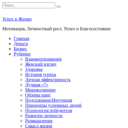
Перейти
Search
к
for:
содержанию
Успех в Жизни
Мотивация, Личностный рост, Успех и Благосостояние
Главная
Деньги
Бизнес
Рубрики
Взаимоотношения
Женский взгляд
Здоровье
История успеха
Личная эффективность
Лучшая «7»
Мировоззрение
Обзоры книг
Подсознание/Интуиция
Принципы успешных людей
Психология победителя
Развитие личности
Размышления
Смысл жизни