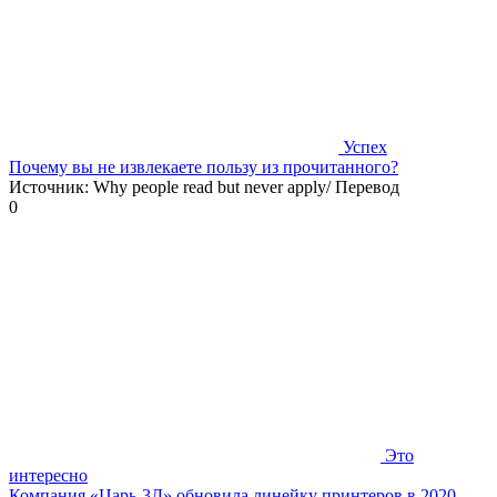
Успех
Почему вы не извлекаете пользу из прочитанного?
Источник: Why people read but never apply/ Перевод
0
Это
интересно
Компания «Царь-3Д» обновила линейку принтеров в 2020