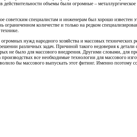
 в действительности объемы были огромные – металлургическое о
кое советским специалистам и инженерам был хорошо известен э
ень ограниченном количестве и только на редком специализиров
 технике.
я огромных нужд народного хозяйства и массовых технических р
шении различных задач. Причиной такого недоверия к детали ста
рых не было для массового внедрения. Другими словами, для пр
а производствах все необходимые технологии для массового изг
озволило бы массового выпускать этот фитинг. Именно поэтому с