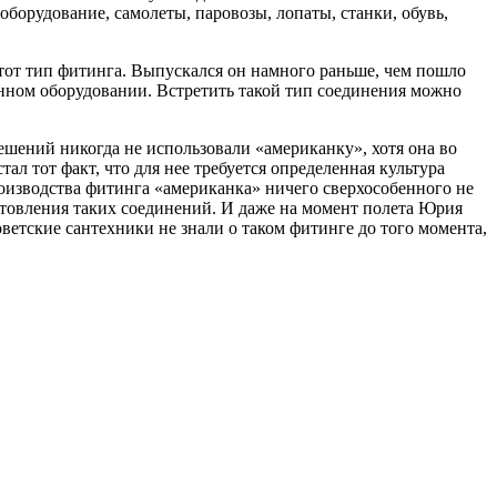
борудование, самолеты, паровозы, лопаты, станки, обувь,
тот тип фитинга. Выпускался он намного раньше, чем пошло
анном оборудовании. Встретить такой тип соединения можно
ешений никогда не использовали «американку», хотя она во
л тот факт, что для нее требуется определенная культура
оизводства фитинга «американка» ничего сверхособенного не
отовления таких соединений. И даже на момент полета Юрия
оветские сантехники не знали о таком фитинге до того момента,