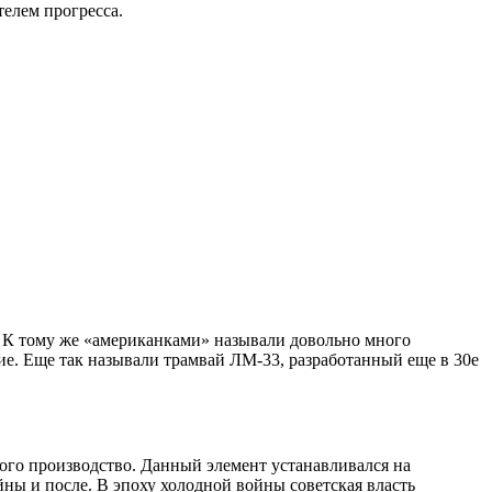
телем прогресса.
я. К тому же «американками» называли довольно много
ие. Еще так называли трамвай ЛМ-33, разработанный еще в 30е
кого производство. Данный элемент устанавливался на
йны и после. В эпоху холодной войны советская власть