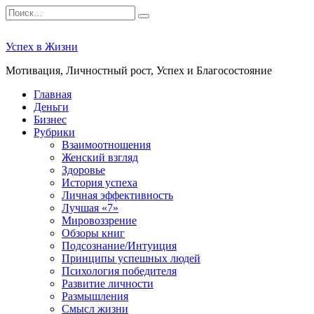
Перейти
Search
к
for:
содержанию
Успех в Жизни
Мотивация, Личностный рост, Успех и Благосостояние
Главная
Деньги
Бизнес
Рубрики
Взаимоотношения
Женский взгляд
Здоровье
История успеха
Личная эффективность
Лучшая «7»
Мировоззрение
Обзоры книг
Подсознание/Интуиция
Принципы успешных людей
Психология победителя
Развитие личности
Размышления
Смысл жизни