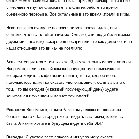
силой может воздействовать на вас. Приведу пример: В течение
5 месяцев я изучал фразовые глаголы на работе во время
обеденного перерыва. Все остальные в это время играли в игры.
Некоторые поначалу не восприняли мою новую идею, они
считали, что я стал «Ботаником». Однако, эти люди были моими
друзьями – поэтому вскоре они восприняли это как должное, и на
наши отношения это ни как не повлияло.
Ваша ситуация может быть схожей, а может быть более сложной.
Например, если в вашей компании существует привычка по
вечерам ходить в кафе выпить пивка, то вы, скорее всего,
натолкнетесь на мягко сказать «непонимание», если заявите о
том, что вы сегодня (и каждый последующий день) будете
заниматься изучением интернет-технологий.
Решение:
Вспомните, о чьем благе вы должны волноваться
больше всего? Ваша среда хочет видеть вас таким, каким вы
были. А каким хотите в будущем видеть себя ВЫ?
Выводы:
С учетом всех плюсов и минусов могу сказать