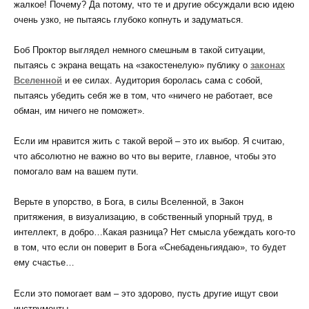
жалкое! Почему? Да потому, что те и другие обсуждали всю идею
очень узко, не пытаясь глубоко копнуть и задуматься.
Боб Проктор выглядел немного смешным в такой ситуации,
пытаясь с экрана вещать на «закостенелую» публику о
законах
Вселенной
и ее силах. Аудитория боролась сама с собой,
пытаясь убедить себя же в том, что «ничего не работает, все
обман, им ничего не поможет».
Если им нравится жить с такой верой – это их выбор. Я считаю,
что абсолютно не важно во что вы верите, главное, чтобы это
помогало вам на вашем пути.
Верьте в упорство, в Бога, в силы Вселенной, в Закон
притяжения, в визуализацию, в собственный упорный труд, в
интеллект, в добро…Какая разница? Нет смысла убеждать кого-то
в том, что если он поверит в Бога «Снебаденьгиядаю», то будет
ему счастье…
Если это помогает вам – это здорово, пусть другие ищут свои
инструменты.