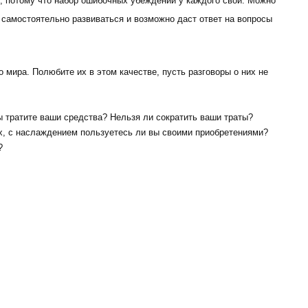
, потому что набор ошибочных убеждений у каждого свой. Можно
 самостоятельно развиваться и возможно даст ответ на вопросы
 мира. Полюбите их в этом качестве, пусть разговоры о них не
 тратите ваши средства? Нельзя ли сократить ваши траты?
их, с наслаждением пользуетесь ли вы своими приобретениями?
?