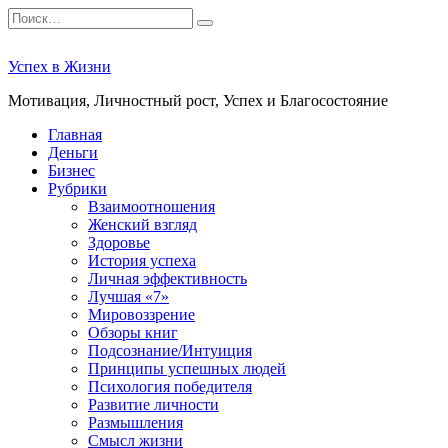
Перейти
Search
к
for:
содержанию
Успех в Жизни
Мотивация, Личностный рост, Успех и Благосостояние
Главная
Деньги
Бизнес
Рубрики
Взаимоотношения
Женский взгляд
Здоровье
История успеха
Личная эффективность
Лучшая «7»
Мировоззрение
Обзоры книг
Подсознание/Интуиция
Принципы успешных людей
Психология победителя
Развитие личности
Размышления
Смысл жизни