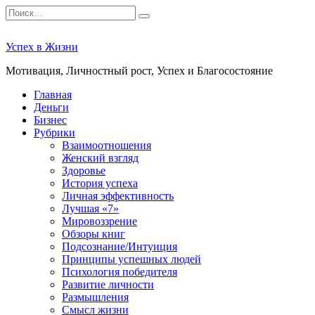
Перейти
Search
к
for:
содержанию
Успех в Жизни
Мотивация, Личностный рост, Успех и Благосостояние
Главная
Деньги
Бизнес
Рубрики
Взаимоотношения
Женский взгляд
Здоровье
История успеха
Личная эффективность
Лучшая «7»
Мировоззрение
Обзоры книг
Подсознание/Интуиция
Принципы успешных людей
Психология победителя
Развитие личности
Размышления
Смысл жизни