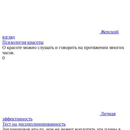
Женский
взгляд
Психология красоты
О красоте можно слушать и говорить на протяжении многих
часов.
0
Личная
эффективность
Тест на дисциплинированность
Запланировав что-то, еще не значит воплотить эти планы в