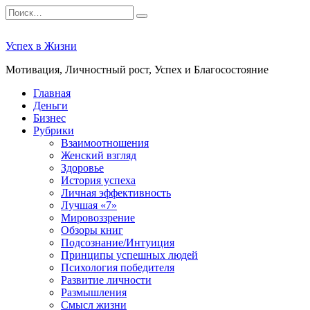
Перейти
Search
к
for:
содержанию
Успех в Жизни
Мотивация, Личностный рост, Успех и Благосостояние
Главная
Деньги
Бизнес
Рубрики
Взаимоотношения
Женский взгляд
Здоровье
История успеха
Личная эффективность
Лучшая «7»
Мировоззрение
Обзоры книг
Подсознание/Интуиция
Принципы успешных людей
Психология победителя
Развитие личности
Размышления
Смысл жизни