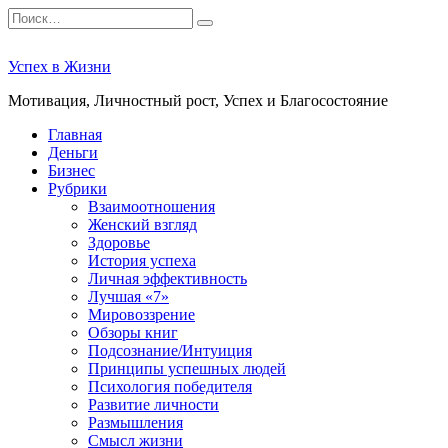
Перейти
Search
к
for:
содержанию
Успех в Жизни
Мотивация, Личностный рост, Успех и Благосостояние
Главная
Деньги
Бизнес
Рубрики
Взаимоотношения
Женский взгляд
Здоровье
История успеха
Личная эффективность
Лучшая «7»
Мировоззрение
Обзоры книг
Подсознание/Интуиция
Принципы успешных людей
Психология победителя
Развитие личности
Размышления
Смысл жизни