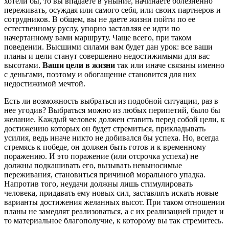
хотели бы, то вы впадаете в уныние, начинаете болезненно
переживать, осуждая или самого себя, или своих партнеров и
сотрудников. В общем, вы не даете жизни пойти по ее
естественному руслу, упорно заставляя ее идти по
начертанному вами маршруту. Чаще всего, при таком
поведении. Высшими силами вам будет дан урок: все ваши
планы и цели станут совершенно недостижимыми для вас
высотами.
Ваши цели в жизни
так или иначе связаны именно
с деньгами, поэтому и обогащение становится для них
недостижимой мечтой.
Есть ли возможность выбраться из подобной ситуации, раз в
нее угодив? Выбраться можно из любых перипетий, было бы
желание. Каждый человек должен ставить перед собой цели, к
достижению которых он будет стремиться, прикладывать
усилия, ведь иначе никто не добивался бы успеха. Но, всегда
стремясь к победе, он должен быть готов и к временному
поражению. И это поражение (или отсрочка успеха) не
должны подкашивать его, вызывать невыносимые
переживания, становиться причиной морального упадка.
Напротив того, неудачи должны лишь стимулировать
человека, придавать ему новых сил, заставлять искать новые
варианты достижения желанных высот. При таком отношении
планы не замедлят реализоваться, а с их реализацией придет и
то материальное благополучие, к которому вы так стремитесь.