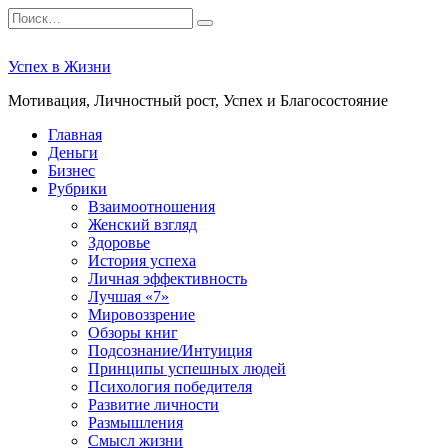
Перейти
Search
к
for:
содержанию
Успех в Жизни
Мотивация, Личностный рост, Успех и Благосостояние
Главная
Деньги
Бизнес
Рубрики
Взаимоотношения
Женский взгляд
Здоровье
История успеха
Личная эффективность
Лучшая «7»
Мировоззрение
Обзоры книг
Подсознание/Интуиция
Принципы успешных людей
Психология победителя
Развитие личности
Размышления
Смысл жизни