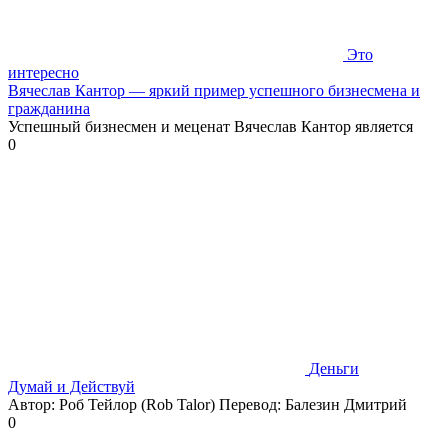
Это
интересно
Вячеслав Кантор — яркий пример успешного бизнесмена и
гражданина
Успешный бизнесмен и меценат Вячеслав Кантор является
0
Деньги
Думай и Действуй
Автор: Роб Тейлор (Rob Talor) Перевод: Балезин Дмитрий
0