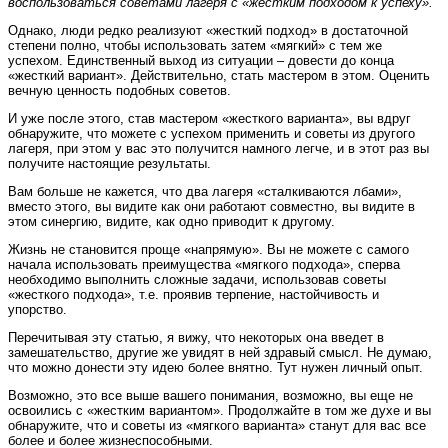
воспользоваться советами лагеря с «жестким подходом к успеху».
Однако, люди редко реализуют «жесткий подход» в достаточной
степени полно, чтобы использовать затем «мягкий» с тем же
успехом. Единственный выход из ситуации – довести до конца
«жесткий вариант». Действительно, стать мастером в этом. Оценить
вечную ценность подобных советов.
И уже после этого, став мастером «жесткого варианта», вы вдруг
обнаружите, что можете с успехом применить и советы из другого
лагеря, при этом у вас это получится намного легче, и в этот раз вы
получите настоящие результаты.
Вам больше не кажется, что два лагеря «сталкиваются лбами»,
вместо этого, вы видите как они работают совместно, вы видите в
этом синергию, видите, как одно приводит к другому.
Жизнь не становится проще «напрямую». Вы не можете с самого
начала использовать преимущества «мягкого подхода», сперва
необходимо выполнить сложные задачи, использовав советы
«жесткого подхода», т.е. проявив терпение, настойчивость и
упорство.
Перечитывая эту статью, я вижу, что некоторых она введет в
замешательство, другие же увидят в ней здравый смысл. Не думаю,
что можно донести эту идею более внятно. Тут нужен личный опыт.
Возможно, это все выше вашего понимания, возможно, вы еще не
освоились с «жестким вариантом». Продолжайте в том же духе и вы
обнаружите, что и советы из «мягкого варианта» станут для вас все
более и более жизнеспособными.