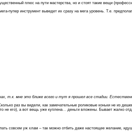
существенный плюс на пути мастерства, но и стоят такие вещи (професс
ега-пупер инструмент выведет их сразу на мега уровень. Т.е. предполаг
тах, т.к. мне это ближе всего и тут я прошел все стадии. Естестве
«Сколько раз вы видели, как замечательные роликовые коньки не из деш
это не его), а вот вещь уже куплена… деньги вложены. Бывает жалко от
упать совсем уж хлам – так можно отбить даже настоящее желание, идущ