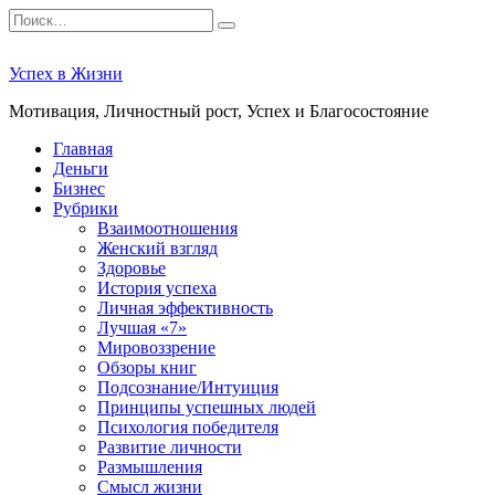
Перейти
Search
к
for:
содержанию
Успех в Жизни
Мотивация, Личностный рост, Успех и Благосостояние
Главная
Деньги
Бизнес
Рубрики
Взаимоотношения
Женский взгляд
Здоровье
История успеха
Личная эффективность
Лучшая «7»
Мировоззрение
Обзоры книг
Подсознание/Интуиция
Принципы успешных людей
Психология победителя
Развитие личности
Размышления
Смысл жизни