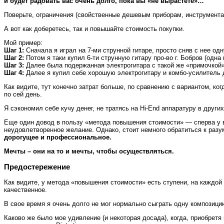
и будет радовать вас очень долго, пока вы «не вырастете»…
Поверьте, ограничения (свойственные дешевым приборам, инструментам
А вот как доберетесь, так и повышайте стоимость покупки.
Мой пример:
Шаг 1:
Сначала я играл на 7-ми струнной гитаре, просто сняв с нее одн
Шаг 2:
Потом я таки купил 6-ти струнную гитару про-во г. Бобров (одна
Шаг 3:
Далее была подержанная электрогитара с такой же «примочкой», 
Шаг 4:
Далее я купил себе хорошую электрогитару и комбо-усилитель 
Как видите, тут конечно затрат больше, по сравнению с вариантом, ког
по сей день.
Я сэкономил себе кучу денег, не тратясь на Hi-End аппаратуру в други
Еще один довод в пользу «метода повышения стоимости» — сперва у в
неудовлетворенное желание. Однако, стоит немного обратиться к разум
дорогущее и профессиональное.
Мечты – они на то и мечты, чтобы осуществляться.
Предостережение
Как видите, у метода «повышения стоимости» есть ступени, на каждой 
качественное.
В свое время я очень долго не мог нормально сыграть одну композици
Каково же было мое удивление (и некоторая досада), когда, приобретя