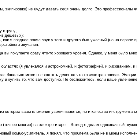
, экипировке) не будут давать себя очень долго. Это профессионалы ч
у струну;
 из дешевых);
как я позднее понял звук у того и другого был ужасный (но на первое в
достойного звучания.
да вы покупаете сразу что-то хорошего уровня. Однако, у меня было мно
х областях (я увлекался и астрономией, и фотографией, и рисованием, и
ас банально может не хватать денег на что-то «экстра-класса». Эмоци
у и купить то, что вам доступно. Не беспокойтесь, если ваше увлечени
из которых ваши вложения увеличиваются, но и качество инструмента со
ю (точнее многие) на электрогитаре… Вывод я делал однозначный, нужно
 новый комбо-усилитель, я понял, что проблема была не в моем исполне